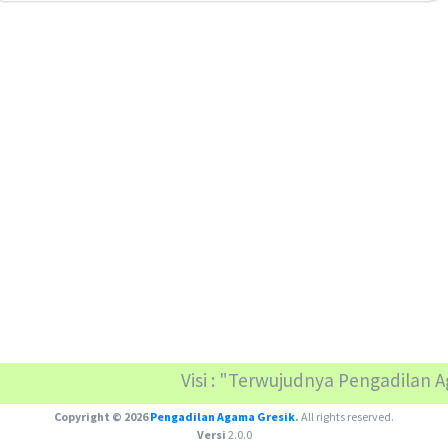
Perjanjian Kinerja 2022
Perjanjian Kinerja 2021
Visi : "Terwujudnya Pengadilan 
Copyright © 2026
Pengadilan Agama Gresik
.
All rights reserved.
Versi
2.0.0